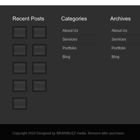
About Us
About Us
Services
Services
Portfolio
Portfolio
Blog
Blog
Copyright 2010 Designed by
BRAINBUZZ media
. Remove after purchase.