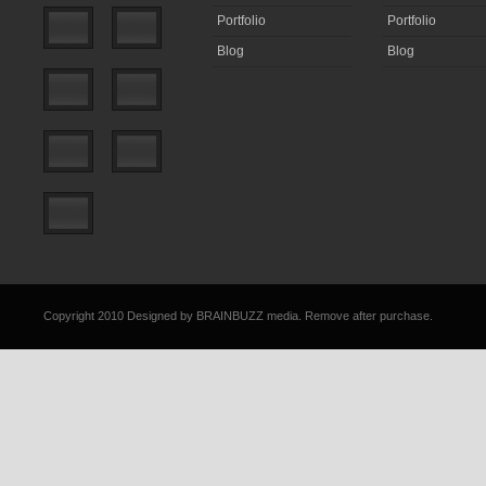
Portfolio
Portfolio
Blog
Blog
Pour les élèves des séries technologiques qui passent sur la notion « 
bac, je rappelle qu’un film est un exemple servant à illustrer et non un 
Copyright 2010 Designed by
BRAINBUZZ media
. Remove after purchase.
Vous débutez l
terminale et vo