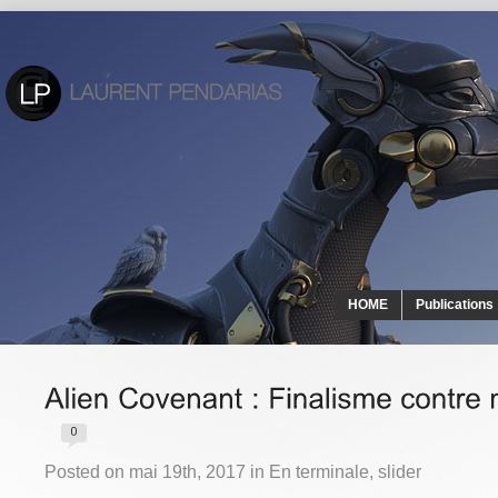
HOME
Publications
Posted on mai 19th, 2017 in
En terminale
,
slider