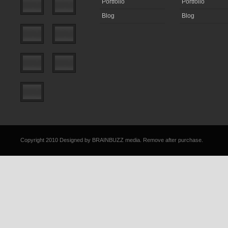
Portfolio
Portfolio
Blog
Blog
Copyright 2010 Designed by
BRAINBUZZ media
. Remove after purchase.