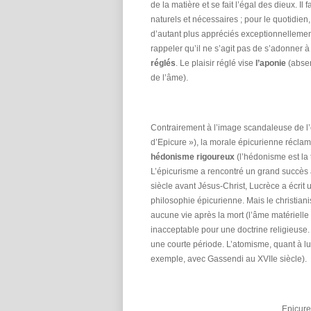
de la matière et se fait l’égal des dieux. Il 
naturels et nécessaires ; pour le quotidien,
d’autant plus appréciés exceptionnellement
rappeler qu’il ne s’agit pas de s’adonner à
réglés
. Le plaisir réglé vise
l’aponie
(absen
de l’âme).
Contrairement à l’image scandaleuse de l
d’Epicure »), la morale épicurienne récl
hédonisme rigoureux
(l’hédonisme est la t
L’épicurisme a rencontré un grand succès 
siècle avant Jésus-Christ, Lucrèce a écrit
philosophie épicurienne. Mais le christiani
aucune vie après la mort (l’âme matérielle
inacceptable pour une doctrine religieuse.
une courte période. L’atomisme, quant à l
exemple, avec Gassendi au XVII
e
siècle).
Epicure