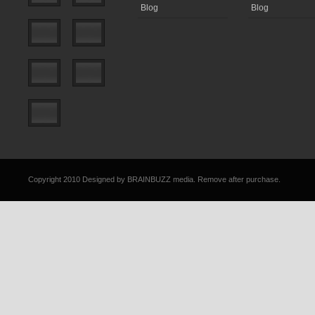
Blog
Blog
Copyright 2010 Designed by
BRAINBUZZ media
. Remove after purchase.