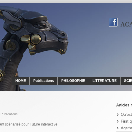
HOME
Publications
PHILOSOPHIE
LITTÉRATURE
SCI
,
Publications
Qu’est
First 
t scénarisé pour Future interactive.
Agatha