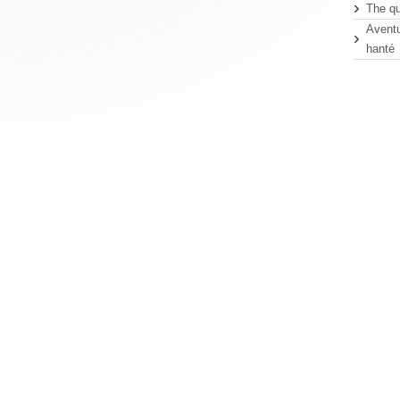
The q
Aventu
hanté