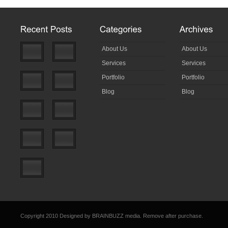
About Us
About Us
Services
Services
Portfolio
Portfolio
Blog
Blog
Copyright 2010 Designed by
BRAINBUZZ media
. Remove after purchase.